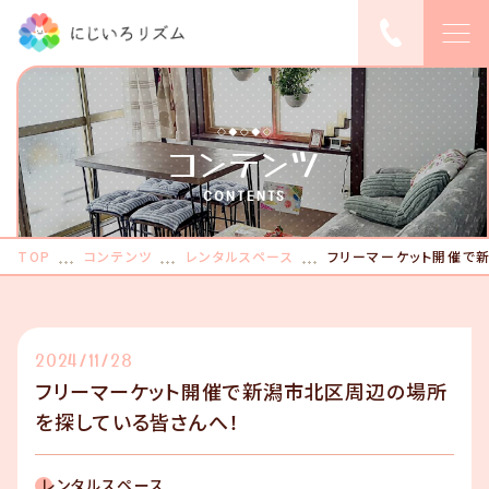
TOP
コンテンツ
ピックアップ
CONTENTS
にじいろリズムに
TOP
コンテンツ
レンタルスペース
ついて
フリーマーケット開催で
レンタルスペース
利用料金
2024/11/28
フリーマーケット開催で新潟市北区周辺の場所
レンタルスペース
を探している皆さんへ！
予約する
こんなご希望、あ
レンタルスペース