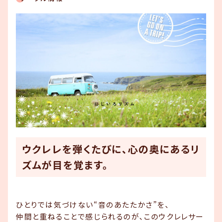
りませんか？
ご利用の流れ
お知らせ
コンテンツ
スタジオ概要
お知らせ一覧
ウクレレを弾くたびに、心の奥にあるリ
コンテンツ一覧
ズムが目を覚ます。
お問い合わせ
ひとりでは気づけない“音のあたたかさ”を、
仲間と重ねることで感じられるのが、このウクレレサー