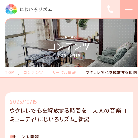
TOP
コンテンツ
ピックアップ
CONTENTS
にじいろリズムに
TOP
コンテンツ
サークル情報
ついて
ウクレレで心を解放する時間
レンタルスペース
利用料金
2025/10/15
ウクレレで心を解放する時間を｜大人の音楽コ
レンタルスペース
ミュニティ「にじいろリズム」新潟
予約する
こんなご希望、あ
サークル情報