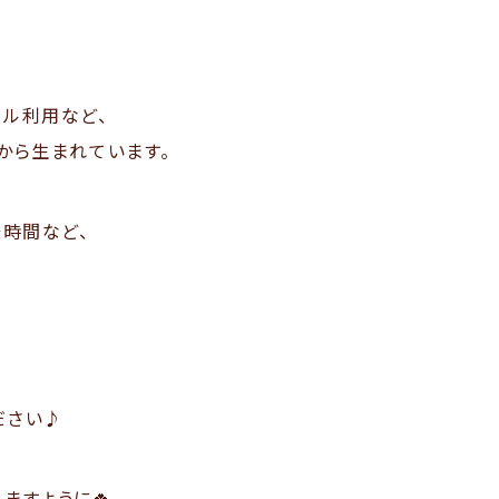
タル利用など、
から生まれています。
味時間など、
ださい♪
ますように🍀