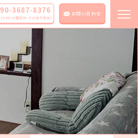
90-3687-8376
お問い合わせ
0～19:00（木曜定休・その他不定休）
TOP
ピックアップ
にじいろリズムに
ついて
レンタルスペース
利用料金
レンタルスペース
予約する